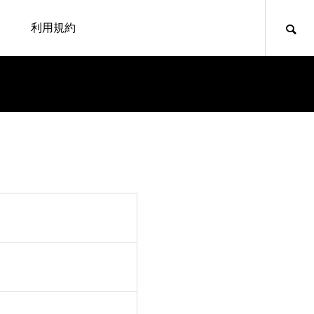
利用規約
hemes/nimo/functions/menu.php
40
emes/nimo/functions/menu.php
54