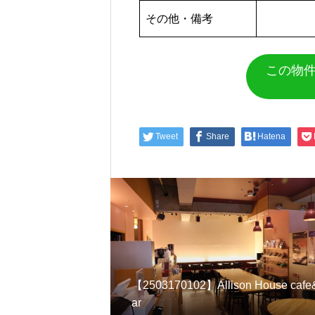
その他・備考
この物件
Tweet
Share
Hatena
【2503170102】Allison House cafe
ar