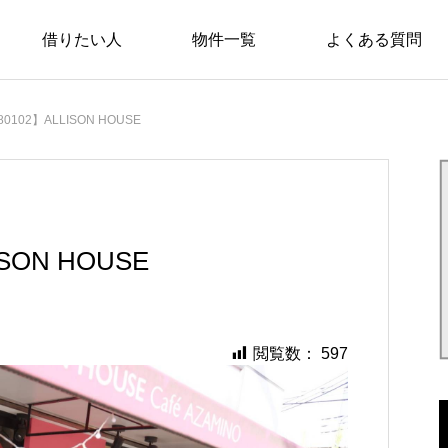
借りたい人
物件一覧
よくある質問
/home/nimosaku/nimosaku.com/public_html/wp-content/t
/home/nimosaku/nimosaku.com/public_html/wp-content/th
80102】ALLISON HOUSE
ISON HOUSE
閲覧数：
597