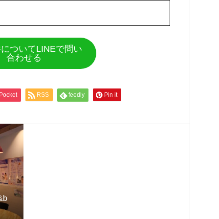
についてLINEで問い
合わせる
Pocket
RSS
feedly
Pin it
&b