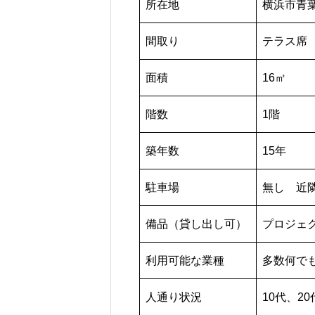
所在地
横浜市青
間取り
テラス席
面積
16㎡
階数
1階
築年数
15年
駐車場
無し 近
備品（貸し出し可）
プロジェ
利用可能な業種
多数何で
人通り状況
10代、20