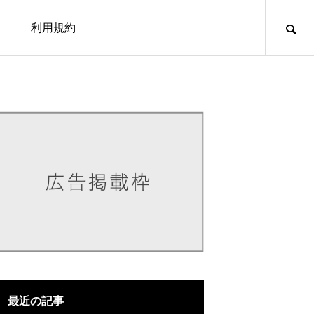
利用規約
hemes/nimo/functions/menu.php
40
emes/nimo/functions/menu.php
54
最近の記事