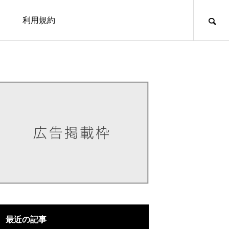
利用規約
hemes/nimo/functions/menu.php
40
emes/nimo/functions/menu.php
54
最近の記事